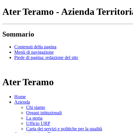
Ater Teramo - Azienda Territoria
Sommario
Contenuti della pagina
Menù di navigazione
Piede di pagina: redazione del sito
Ater Teramo
Home
Azienda
Chi siamo
Organi istituzionali
La storia
Ufficio URP
Carta dei servizi e politiche per la qualità