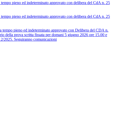
 a tempo pieno ed indeterminato approvato con delibera del CdA n. 25
 a tempo pieno ed indeterminato approvato con delibera del CdA n. 25
a, a tempo pieno ed indeterminato approvato con Delibera del CDA n.
a prova scritta fissata per domani 5 giugno 2026 ore 15.00 e
1/12/2025. Seguiranno comunicazioni