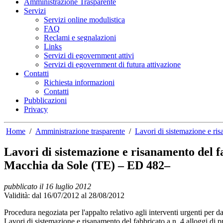
Amministrazione Trasparente
Servizi
Servizi online modulistica
FAQ
Reclami e segnalazioni
Links
Servizi di egovernment attivi
Servizi di egovernment di futura attivazione
Contatti
Richiesta informazioni
Contatti
Pubblicazioni
Privacy
Home
/
Amministrazione trasparente
/
Lavori di sistemazione e 
Lavori di sistemazione e risanamento de
Macchia da Sole (TE) – ED 482–
pubblicato il 16 luglio 2012
Validità:
dal 16/07/2012 al 28/08/2012
Procedura negoziata per l'appalto relativo agli interventi urgenti per 
Lavori di sistemazione e risanamento del fabbricato a n. 4 allo